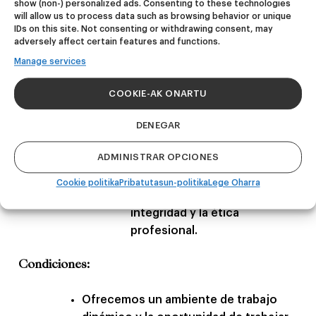
con precisión y buenas prácticas de
show (non-) personalized ads. Consenting to these technologies
will allow us to process data such as browsing behavior or unique
QA/QC.
IDs on this site. Not consenting or withdrawing consent, may
adversely affect certain features and functions.
Pasión por la industria cervecera.
Manage services
Fluidez en español e inglés, tanto oral
como escrito.
COOKIE-AK ONARTU
Cualidades Intangibles:
DENEGAR
Atención al detalle.
ADMINISTRAR OPCIONES
Motivación y proactividad.
Cookie politika
Pribatutasun-politika
Lege Oharra
Compromiso con la
integridad y la ética
profesional.
Condiciones:
Ofrecemos un ambiente de trabajo