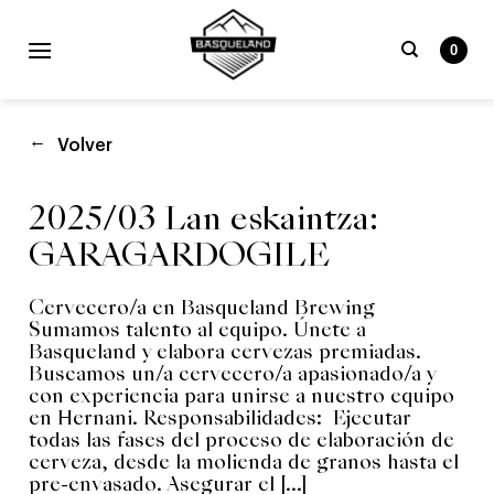
Skip
to
0
content
Bilatu
beharrekoa:
Volver
2025/03 Lan eskaintza:
GARAGARDOGILE
Cervecero/a en Basqueland Brewing
Sumamos talento al equipo. Únete a
Basqueland y elabora cervezas premiadas.
Buscamos un/a cervecero/a apasionado/a y
con experiencia para unirse a nuestro equipo
en Hernani. Responsabilidades: Ejecutar
todas las fases del proceso de elaboración de
cerveza, desde la molienda de granos hasta el
pre-envasado. Asegurar el [...]