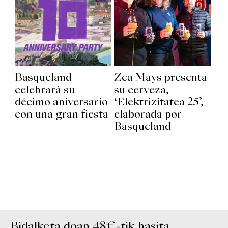
Basqueland
Zea Mays presenta
celebrará su
su cerveza,
décimo aniversario
‘Elektrizitatea 25’,
con una gran fiesta
elaborada por
Basqueland
Bidalketa doan 48€-tik hasita