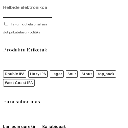
Irakurri dut eta onartzen
dut pribatutasun-politika
Produktu Etiketak
Double IPA
Hazy IPA
Lager
Sour
Stout
top_pack
West Coast IPA
Para saber más
Lan egin gurekin
Baliabideak