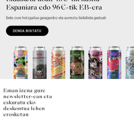
Espaniara edo 96€-tik EB-era
Bete zure hotzgailua garagardoz eta aurreztu bidalketa gastuak
DENDA BISITATU
Eman izena gure
newsletter-ean eta
eskuratu eko
deskontua lehen
erosketan