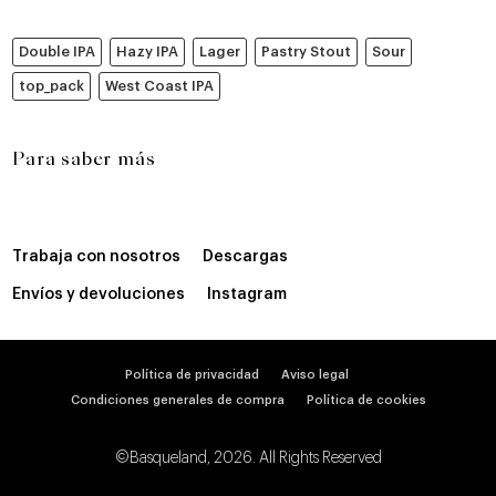
Double IPA
Hazy IPA
Lager
Pastry Stout
Sour
top_pack
West Coast IPA
Para saber más
Trabaja con nosotros
Descargas
Envíos y devoluciones
Instagram
Política de privacidad
Aviso legal
Condiciones generales de compra
Política de cookies
©Basqueland, 2026. All Rights Reserved