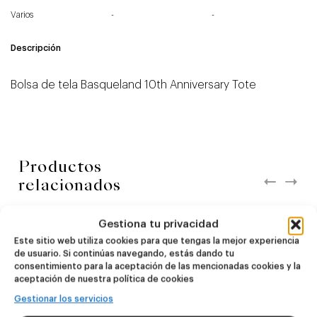
Varios
-
-
Descripción
Bolsa de tela Basqueland 10th Anniversary Tote
Productos
relacionados
Gestiona tu privacidad
NOVEDAD
NOVEDAD
Este sitio web utiliza cookies para que tengas la mejor experiencia
Dire Wolf
Kook Town
de usuario. Si continúas navegando, estás dando tu
consentimiento para la aceptación de las mencionadas cookies y la
aceptación de nuestra política de cookies
DDH IPA
West Coast IPA
Gestionar los servicios
24,00
€
20,00
€
(Pack 4 - 440ml)
(Pack 4 - 440ml)