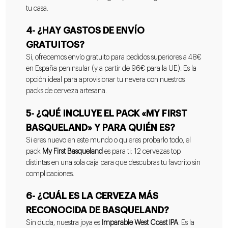
tu casa.
4- ¿HAY GASTOS DE ENVÍO
GRATUITOS?
Sí, ofrecemos envío gratuito para pedidos superiores a 48€
en España peninsular (y a partir de 96€ para la UE). Es la
opción ideal para aprovisionar tu nevera con nuestros
packs de cerveza artesana.
5- ¿QUÉ INCLUYE EL PACK «MY FIRST
BASQUELAND» Y PARA QUIÉN ES?
Si eres nuevo en este mundo o quieres probarlo todo, el
pack
My First Basqueland
es para ti: 12 cervezas top
distintas en una sola caja para que descubras tu favorito sin
complicaciones.
6-
¿CUÁL ES LA CERVEZA MÁS
RECONOCIDA DE BASQUELAND?
Sin duda, nuestra joya es
Imparable West Coast IPA
. Es la