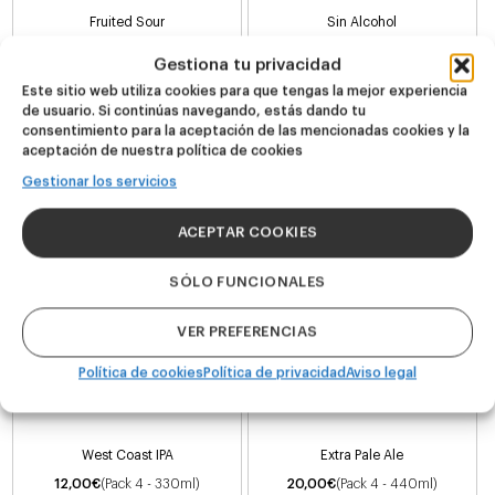
Fruited Sour
Sin Alcohol
24,00
€
(Pack 4 - 440ml)
12,00
€
(Pack 4 - 330ml)
Gestiona tu privacidad
Este sitio web utiliza cookies para que tengas la mejor experiencia
de usuario. Si continúas navegando, estás dando tu
consentimiento para la aceptación de las mencionadas cookies y la
aceptación de nuestra política de cookies
Gestionar los servicios
ACEPTAR COOKIES
SÓLO FUNCIONALES
COMPRAR
COMPRAR
VER PREFERENCIAS
Política de cookies
Política de privacidad
Aviso legal
CORE RANGE
Imparable
Golden State
West Coast IPA
Extra Pale Ale
12,00
€
(Pack 4 - 330ml)
20,00
€
(Pack 4 - 440ml)