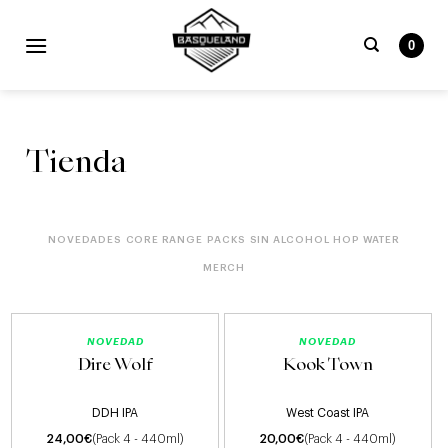
Skip
to
0
content
Buscar
por:
Tienda
NOVEDADES
CORE RANGE
PACKS
SIN ALCOHOL
HOP WATER
MERCH
NOVEDAD
NOVEDAD
Dire Wolf
Kook Town
DDH IPA
West Coast IPA
24,00
€
(Pack 4 - 440ml)
20,00
€
(Pack 4 - 440ml)