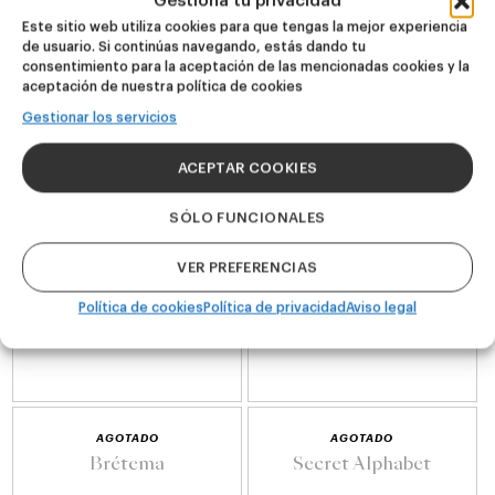
Gestiona tu privacidad
AGOTADO
AGOTADO
Este sitio web utiliza cookies para que tengas la mejor experiencia
Winner Winner Citra
Salto del Nervión
de usuario. Si continúas navegando, estás dando tu
Dinner
consentimiento para la aceptación de las mencionadas cookies y la
New Zealand DIPA
Double IPA
aceptación de nuestra política de cookies
25,60
€
(Pack 4 - 440ml)
25,60
€
(Pack 4 - 440ml)
Gestionar los servicios
ACEPTAR COOKIES
SÓLO FUNCIONALES
VER PREFERENCIAS
Política de cookies
Política de privacidad
Aviso legal
AGOTADO
AGOTADO
Brétema
Secret Alphabet