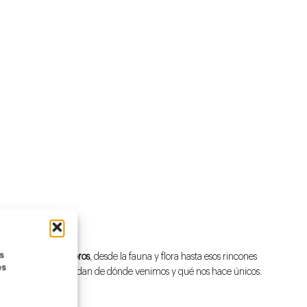
as
homenaje a sus tesoros
, desde la fauna y flora hasta esos rincones
es
mágicos que nos recuerdan de dónde venimos y qué nos hace únicos.
ión.