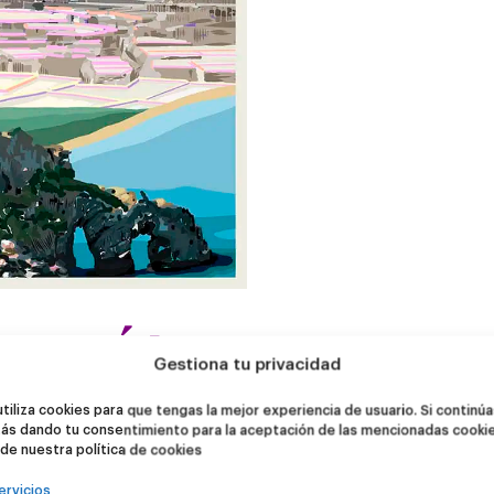
ros orígenes
Gestiona tu privacidad
utiliza cookies para que tengas la mejor experiencia de usuario. Si continú
spira: las maravillas naturales del País Vasco. El tema del 10º aniversario es
un 
ás dando tu consentimiento para la aceptación de las mencionadas cooki
 Salto de Nervión, Gaztelugatxe, el Flysch de Zumaia y muchos otros lugares 
 de nuestra política de cookies
a
Marcos Navarro,
que ha creado un universo visual de imágenes para la ocas
ervicios