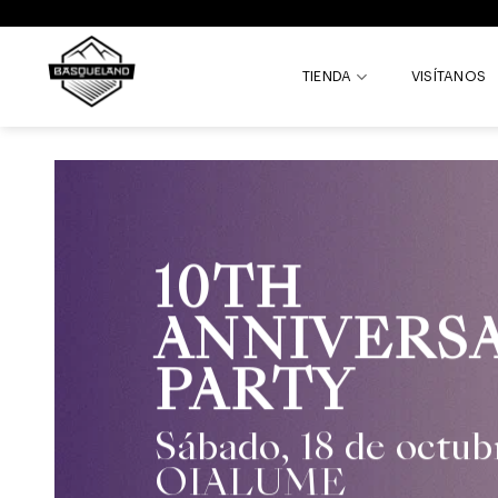
Skip
to
content
TIENDA
VISÍTANOS
10TH
ANNIVERS
PARTY
Sábado, 18 de octub
OIALUME