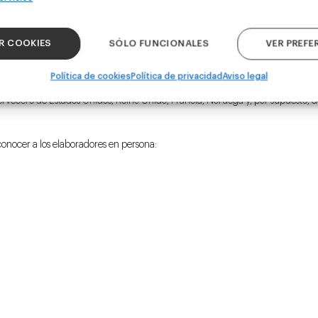
R COOKIES
SÓLO FUNCIONALES
VER PREFE
iones a la altura
Política de cookies
Política de privacidad
Aviso legal
rvecero de Estados Unidos, Reino Unido, Francia, Noruega y, por supuesto, d
 conocer a los elaboradores en persona: