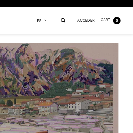
CART
0
ACCEDER
ES