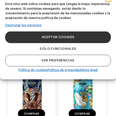
Este sitio web utiliza cookies para que tengas la mejor experiencia
Productos
de usuario. Si continúas navegando, estás dando tu
consentimiento para la aceptación de las mencionadas cookies y la
relacionados
aceptación de nuestra política de cookies
Gestionar los servicios
NOVEDAD
NOVEDAD
ACEPTAR COOKIES
Dire Wolf
Kook Town
SÓLO FUNCIONALES
DDH IPA
West Coast IPA
24,00
€
20,00
€
VER PREFERENCIAS
(Pack 4 - 440ml)
(Pack 4 - 440ml)
Política de cookies
Política de privacidad
Aviso legal
COMPRAR
COMPRAR