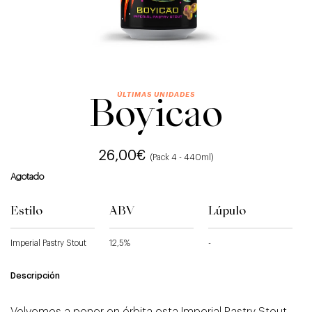
Boyicao
26,00
€
(Pack 4 - 440ml)
Agotado
Estilo
ABV
Lúpulo
Imperial Pastry Stout
12,5%
-
Descripción
Volvemos a poner en órbita esta Imperial Pastry Stout