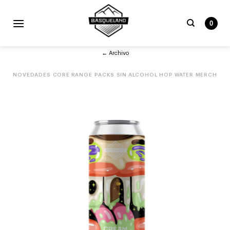
Skip
to
0
content
Buscar
← Archivo
por:
NOVEDADES
CORE RANGE
PACKS
SIN ALCOHOL
HOP WATER
MERCH