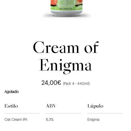
Cream of
Enigma
24,00
€
(Pack 4 - 440ml)
Agotado
Estilo
ABV
Lúpulo
Oat Cream IPA
6,3%
Enigma