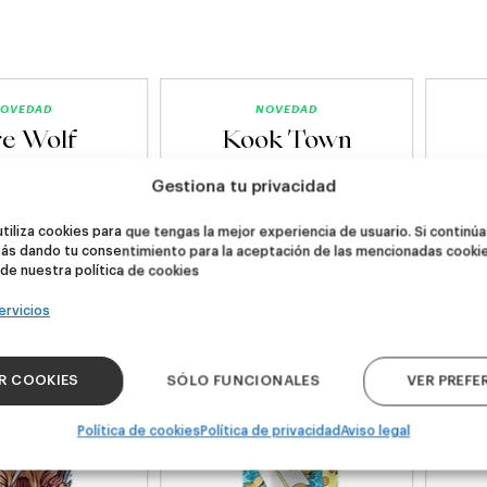
OVEDAD
NOVEDAD
re Wolf
Kook Town
Gestiona tu privacidad
DDH IPA
West Coast IPA
utiliza cookies para que tengas la mejor experiencia de usuario. Si continú
24,00
€
20,00
€
ás dando tu consentimiento para la aceptación de las mencionadas cooki
k 4 - 440ml)
(Pack 4 - 440ml)
 de nuestra política de cookies
ervicios
R COOKIES
SÓLO FUNCIONALES
VER PREFE
Política de cookies
Política de privacidad
Aviso legal