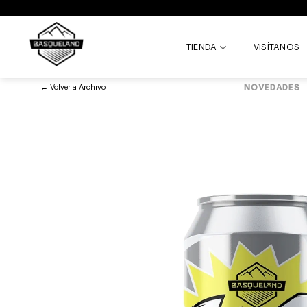
Skip
to
content
TIENDA
VISÍTANOS
←
Volver a
Archivo
NOVEDADES