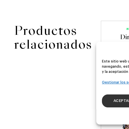
Productos
D
NOVEDAD
N
ster
Ubera III
Di
relacionados
A
German Pils
Este sitio web 
€
16,00
€
navegando, est
40ml)
(Pack 4 - 440ml)
(Pac
y la aceptación
Gestionar los s
ACEPTA