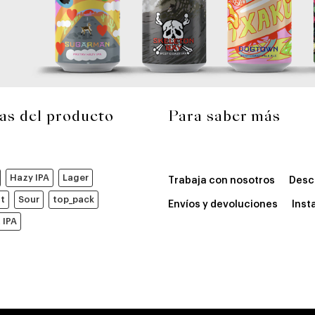
as del producto
Para saber más
Hazy IPA
Lager
Trabaja con nosotros
Desc
ut
Sour
top_pack
Envíos y devoluciones
Inst
 IPA