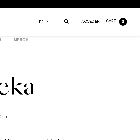
CART
0
ACCEDER
ES
R
MERCH
eka
0ml)