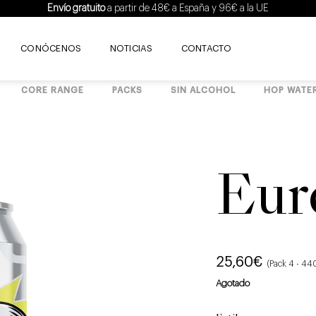
Envío gratuito
a partir de 48€ a España y 96€ a la UE
CONÓCENOS
NOTICIAS
CONTACTO
CORE RANGE
PACKS
SIN ALCOHOL
HOP WATE
Eur
25,60
€
(Pack 4 - 44
Agotado