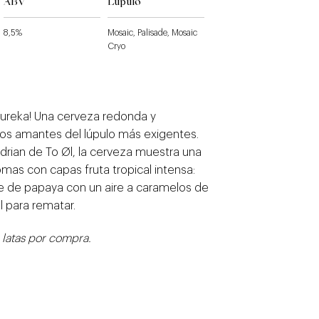
ABV
Lúpulo
8,5%
Mosaic, Palisade, Mosaic
Cryo
ureka! Una cerveza redonda y
os amantes del lúpulo más exigentes.
Adrian de
To Øl
, la cerveza muestra una
mas con capas fruta tropical intensa:
e de papaya con un aire a caramelos de
l para rematar.
 latas por compra.