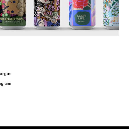
argas
agram