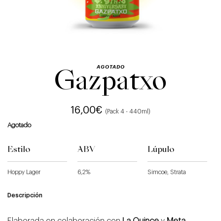
AGOTADO
Gazpatxo
16,00
€
(Pack 4 - 440ml)
Agotado
Estilo
ABV
Lúpulo
Hoppy Lager
6,2%
Simcoe, Strata
Descripción
Elaborada en colaboración con
La Quince
y
Meta