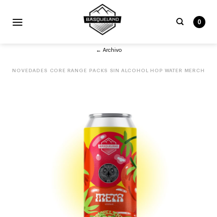
Skip
to
0
content
Buscar
← Archivo
por:
NOVEDADES
CORE RANGE
PACKS
SIN ALCOHOL
HOP WATER
MERCH