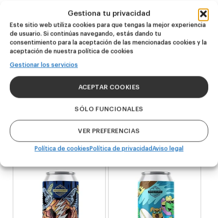
Gestiona tu privacidad
Este sitio web utiliza cookies para que tengas la mejor experiencia
de usuario. Si continúas navegando, estás dando tu
consentimiento para la aceptación de las mencionadas cookies y la
Productos
aceptación de nuestra política de cookies
relacionados
Gestionar los servicios
ACEPTAR COOKIES
NOVEDAD
NOVEDAD
Dire Wolf
Kook Town
SÓLO FUNCIONALES
VER PREFERENCIAS
DDH IPA
West Coast IPA
24,00
€
20,00
€
Política de cookies
Política de privacidad
Aviso legal
(Pack 4 - 440ml)
(Pack 4 - 440ml)