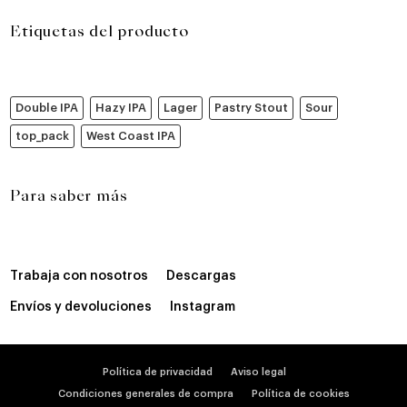
Etiquetas del producto
Double IPA
Hazy IPA
Lager
Pastry Stout
Sour
top_pack
West Coast IPA
Para saber más
Trabaja con nosotros
Descargas
Envíos y devoluciones
Instagram
Política de privacidad
Aviso legal
Condiciones generales de compra
Política de cookies