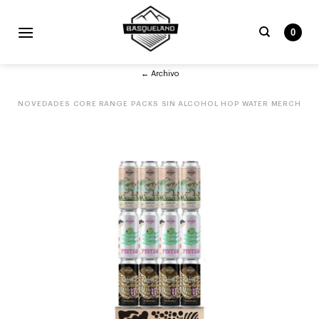
Skip
to
0
content
Buscar
← Archivo
por:
NOVEDADES
CORE RANGE
PACKS
SIN ALCOHOL
HOP WATER
MERCH