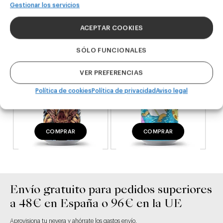
Gestionar los servicios
DDH IPA
West Coast IPA
24,00
€
20,00
€
ACEPTAR COOKIES
(Pack 4 - 440ml)
(Pack 4 - 440ml)
SÓLO FUNCIONALES
VER PREFERENCIAS
Política de cookies
Política de privacidad
Aviso legal
COMPRAR
COMPRAR
Envío gratuito para pedidos superiores
a 48€ en España o 96€ en la UE
Aprovisiona tu nevera y ahórrate los gastos envío.