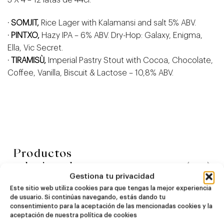
· SOMJIT,
Rice Lager with Kalamansi and salt 5% ABV.
· PINTXO,
Hazy IPA – 6% ABV. Dry-Hop: Galaxy, Enigma,
Ella, Vic Secret.
·
TIRAMISÙ,
Imperial Pastry Stout with Cocoa, Chocolate,
Coffee, Vanilla, Biscuit & Lactose – 10,8% ABV.
Productos
relacionados
Gestiona tu privacidad
Este sitio web utiliza cookies para que tengas la mejor experiencia
de usuario. Si continúas navegando, estás dando tu
NOVEDAD
NOVEDAD
consentimiento para la aceptación de las mencionadas cookies y la
Dire Wolf
Kook Town
aceptación de nuestra política de cookies