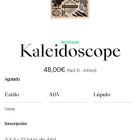
NOVEDAD
Kaleidoscope
48,00
€
(Pack 12 - 440ml)
Agotado
Estilo
ABV
Lúpulo
Varios
Descripción
3 X 4 = 12 latas de 44cl.