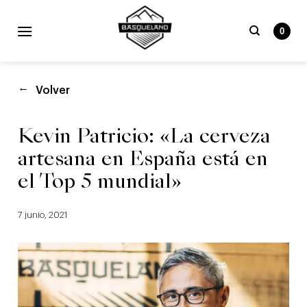
Skip
to
0
content
Buscar
por:
Volver
Kevin Patricio: «La cerveza
artesana en España está en
el Top 5 mundial»
7 junio, 2021