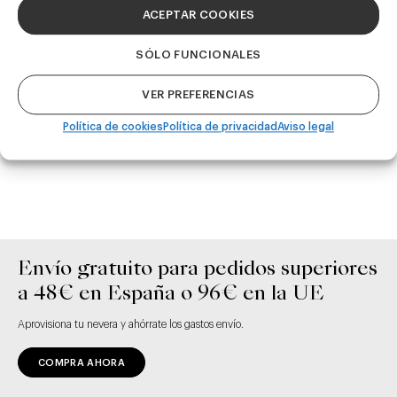
Saenz, Head
ACEPTAR COOKIES
Brewer de
Basqueland, mejor
Basqueland
cervecera en el
SÓLO FUNCIONALES
Barcelona Beer
Challenge 2021
VER PREFERENCIAS
Política de cookies
Política de privacidad
Aviso legal
Envío gratuito para pedidos superiores
a 48€ en España o 96€ en la UE
Aprovisiona tu nevera y ahórrate los gastos envío.
COMPRA AHORA