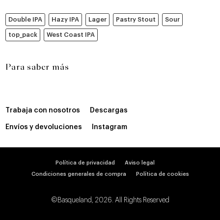
Double IPA
Hazy IPA
Lager
Pastry Stout
Sour
top_pack
West Coast IPA
Para saber más
Trabaja con nosotros
Descargas
Envíos y devoluciones
Instagram
Política de privacidad
Aviso legal
Condiciones generales de compra
Política de cookies
©Basqueland, 2026. All Rights Reserved