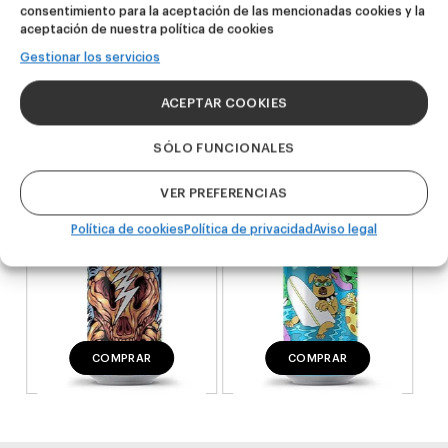
consentimiento para la aceptación de las mencionadas cookies y la
aceptación de nuestra política de cookies
NOVEDAD
NOVEDAD
Gestionar los servicios
Dire Wolf
Kook Town
ACEPTAR COOKIES
DDH IPA
West Coast IPA
24,00
€
20,00
€
SÓLO FUNCIONALES
(Pack 4 - 440ml)
(Pack 4 - 440ml)
VER PREFERENCIAS
Política de cookies
Política de privacidad
Aviso legal
COMPRAR
COMPRAR