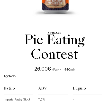
AGOTADO
Pie Eating
Contest
26,00
€
(Pack 4 - 440ml)
Agotado
Estilo
ABV
Lúpulo
Imperial Pastry Stout
11,2%
-