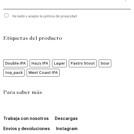
He leído y acepto la política de privacidad
Etiquetas del producto
Double IPA
Hazy IPA
Lager
Pastry Stout
Sour
top_pack
West Coast IPA
Para saber más
Trabaja con nosotros
Descargas
Envíos y devoluciones
Instagram