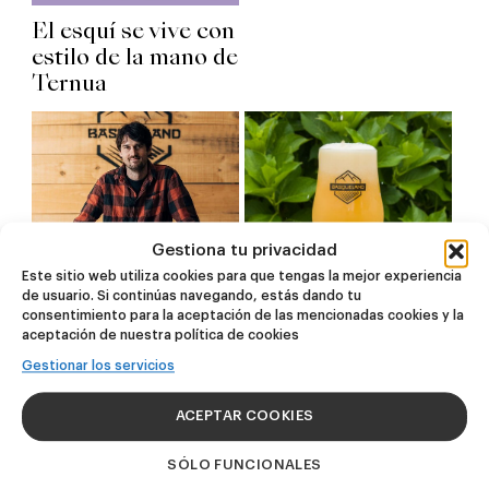
El esquí se vive con
estilo de la mano de
Ternua
Gestiona tu privacidad
Hablamos de Hazy
Este sitio web utiliza cookies para que tengas la mejor experiencia
IPAs con Oscar
de usuario. Si continúas navegando, estás dando tu
Saenz, Head
consentimiento para la aceptación de las mencionadas cookies y la
Brewer de
aceptación de nuestra política de cookies
Qué es la cerveza
Basqueland
Gestionar los servicios
sin filtrar y por qué
se ha puesto de
ACEPTAR COOKIES
moda
SÓLO FUNCIONALES