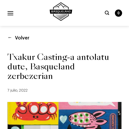
Skip
to
0
content
Buscar
por:
Volver
Txakur Casting-a antolatu
dute, Basqueland
zerbezerian
7 julio, 2022