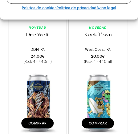
relacionados
Política de cookies
Política de privacidad
Aviso legal
NOVEDAD
NOVEDAD
Dire Wolf
Kook Town
DDH IPA
West Coast IPA
24,00
€
20,00
€
(Pack 4 - 440ml)
(Pack 4 - 440ml)
COMPRAR
COMPRAR