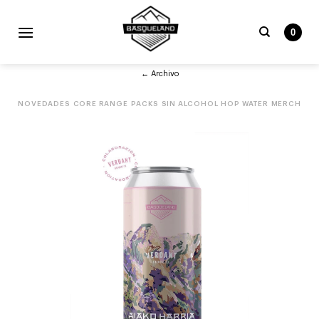
Skip
to
0
content
Buscar
← Archivo
por:
NOVEDADES
CORE RANGE
PACKS
SIN ALCOHOL
HOP WATER
MERCH