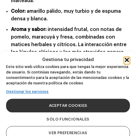
malteada.
Color:
amarillo pálido, muy turbio y de espuma
densa y blanca.
Aroma y sabor:
intensidad frutal, con notas de
pomelo, maracuyá y fresa, combinadas con
matices herbales y cítricos. La interacción entre
los lúpulos clásicos y los más atrevidos genera
complejidad y carácter particular.
Gestiona tu privacidad
Este sitio web utiliza cookies para que tengas la mejor experiencia
Final:
intenso y con apenas amargor.
de usuario. Si continúas navegando, estás dando tu
consentimiento para la aceptación de las mencionadas cookies y la
aceptación de nuestra política de cookies
Esta es la sexta de las nueve colaboraciones con las
que celebramos nuestro 10º aniversario, una cerveza
Gestionar los servicios
que combina jugosidad, textura y creatividad lupulada.
ACEPTAR COOKIES
SÓLO FUNCIONALES
VER PREFERENCIAS
Productos