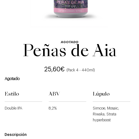
AGOTADO
Peñas de Aia
25,60
€
(Pack 4 - 440ml)
Agotado
Estilo
ABV
Lúpulo
Double IPA
8,2%
Simcoe, Mosaic,
Riwaka, Strata
hyperboost
Descripción