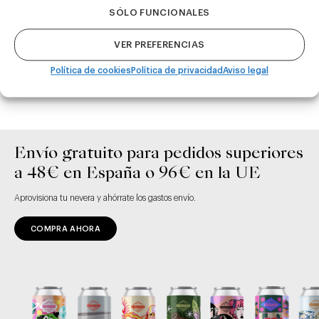
Madrid
SÓLO FUNCIONALES
VER PREFERENCIAS
Política de cookies
Política de privacidad
Aviso legal
Envío gratuito para pedidos superiores
a 48€ en España o 96€ en la UE
Aprovisiona tu nevera y ahórrate los gastos envío.
COMPRA AHORA