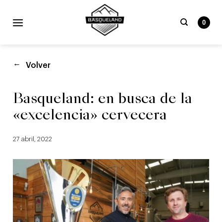
Skip
to
0
content
Buscar
por:
Volver
Basqueland: en busca de la
«excelencia» cervecera
27 abril, 2022