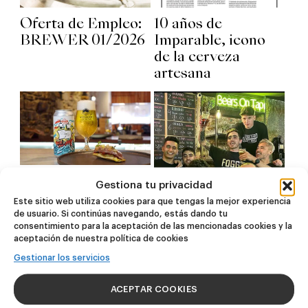
Oferta de Empleo:
10 años de
BREWER 01/2026
Imparable, icono
de la cerveza
artesana
Elkano 1522 y el
Gestiona tu privacidad
pintxo Tornaviaje,
Este sitio web utiliza cookies para que tengas la mejor experiencia
una colaboración
de usuario. Si continúas navegando, estás dando tu
consentimiento para la aceptación de las mencionadas cookies y la
entre Basqueland y
Fogg Bar y
aceptación de nuestra política de cookies
Elkano
Basqueland
Gestionar los servicios
mostraron lo mejor
de su catálogo en
ACEPTAR COOKIES
un gran evento en