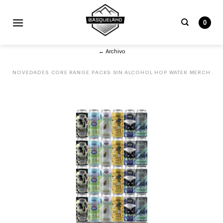
Skip
to
0
content
Buscar
← Archivo
por:
NOVEDADES
CORE RANGE
PACKS
SIN ALCOHOL
HOP WATER
MERCH