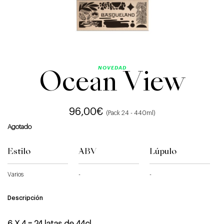
NOVEDAD
Ocean View
96,00
€
(Pack 24 - 440ml)
Agotado
Estilo
ABV
Lúpulo
Varios
-
-
Descripción
6 X 4 = 24 latas de 44cl.