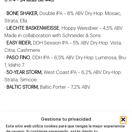
· BONE SHAKER,
Double IPA – 8% ABV. Dry-Hop: Mosaic,
Strata, Ella.
· LIECHTE BASKENWEISSE
, Hoppy Weissbier – 4,5% ABV.
Made in collaboration with Schneider & Sons.
· EASY RIDER,
DDH Session IPA – 5% ABV. Dry-Hop: Vista,
Citra, Cashmere.
· PASO FINO
, DDH IPA – 6,5% ABV. Dry-Hop: Luminosa, Bru-
1, Idaho 7.
· 50-YEAR STORM,
West Coast IPA – 6,2% ABV. Dry-Hop:
Strata, Simcoe.
· BALTIC STORM,
Baltic Porter
– 7,2% ABV.
Gestiona tu privacidad
Productos
Este sitio web utiliza cookies para que tengas la mejor experiencia
relacionados
de usuario. Si continúas navegando, estás dando tu