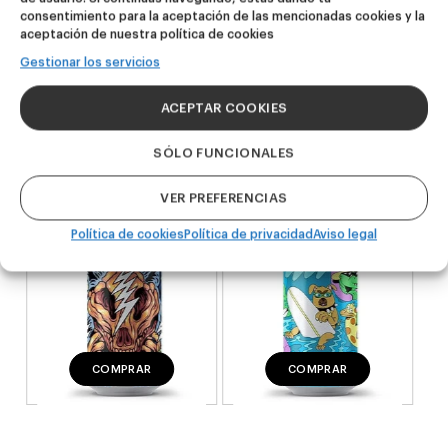
consentimiento para la aceptación de las mencionadas cookies y la
aceptación de nuestra política de cookies
NOVEDAD
NOVEDAD
Gestionar los servicios
Dire Wolf
Kook Town
ACEPTAR COOKIES
DDH IPA
West Coast IPA
24,00
€
20,00
€
SÓLO FUNCIONALES
(Pack 4 - 440ml)
(Pack 4 - 440ml)
VER PREFERENCIAS
Política de cookies
Política de privacidad
Aviso legal
COMPRAR
COMPRAR