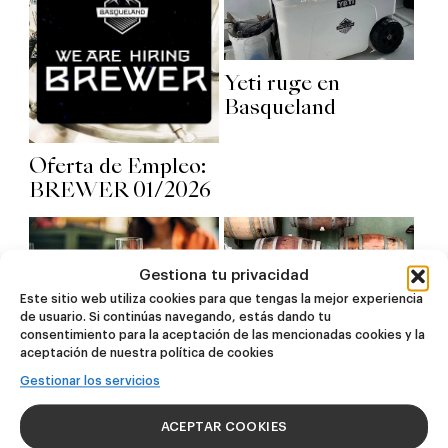
Yeti ruge en
Basqueland
Oferta de Empleo:
BREWER 01/2026
Gestiona tu privacidad
Este sitio web utiliza cookies para que tengas la mejor experiencia
de usuario. Si continúas navegando, estás dando tu
consentimiento para la aceptación de las mencionadas cookies y la
Hernani, surf, tres
aceptación de nuestra política de cookies
amigos americanos
Gestionar los servicios
y cervezas
artesanas
ACEPTAR COOKIES
Puesto: BREWER,